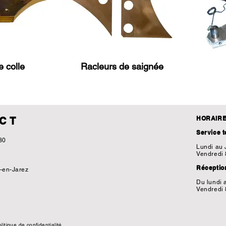
 colle
Racleurs de saignée
HORAIR
CT
Service 
30
Lundi au 
Vendredi 
Réception
-en-Jarez
Du lundi 
Vendredi 
litique de confidentialité